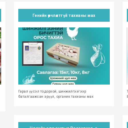
Генийн өөрчлөлтгүй тахианы мах
Гарал үүсэл тодорхой, шинжилгээгээр
баталгаажсан эрүүл, органик тахианы мах