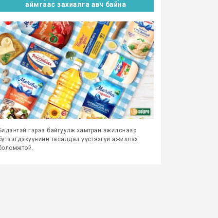
аймгаас захиалга авч байна
Бидэнтэй гэрээ байгуулж хамтран ажилснаар
бүтээгдэхүүнийн тасалдал үүсгэхгүй ажиллах
боломжтой.