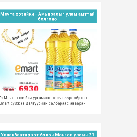
Мечта хозяйки - Амьдралыг улам амттай
болгоно
Та Мечта хозяйки ургамлын тосыг өөрт ойрхон
Emart сүлжээ дэлгүүрийн салбараас аваарай.
Улаанбаатар хот болон Монгол улсын 21