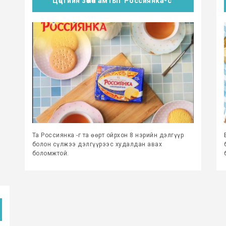
Цөцгийн зөөлөн амтыг Россиянка-с
Та Россиянка -г та өөрт ойрхон 8 нэрийн дэлгүүр
болон сүлжээ дэлгүүрээс худалдан авах
боломжтой.