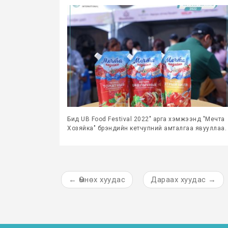
Бид UB Food Festival 2022" арга хэмжээнд "Мечта
Хозяйка" брэндийн кетчупний амталгаа явууллаа.
←
Өмнөх
хуудас
Дараах
хуудас
→