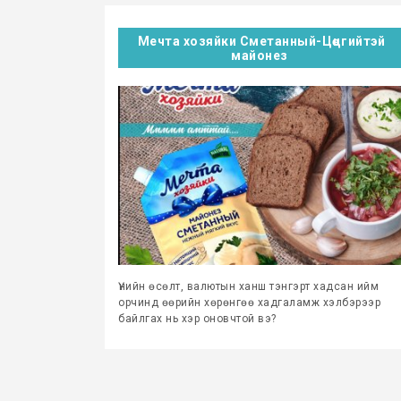
Мечта хозяйки Сметанный-Цөцгийтэй
майонез
Үнийн өсөлт, валютын ханш тэнгэрт хадсан ийм
орчинд өөрийн хөрөнгөө хадгаламж хэлбэрээр
байлгах нь хэр оновчтой вэ?