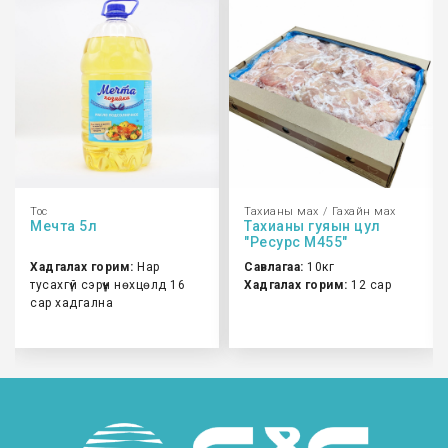
Тос
Тахианы мах
Гахайн мах
Мечта 5л
Тахианы гуяын цул
"Ресурс М455"
Хадгалах горим:
Нар
Савлагаа:
10кг
тусахгүй сэрүүн нөхцөлд 16
Хадгалах горим:
12 сар
сар хадгална