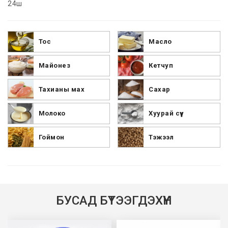
24ш
Тос
Масло
Майонез
Кетчуп
Тахианы мах
Сахар
Молоко
Хуурай сүү
Гоймон
Тэжээл
БУСАД БҮТЭЭГДЭХҮҮН